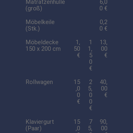
Matratzenhülle
6,0
(groß)
0 €
Möbelkeile
0,2
(Stk.)
0 €
Möbeldecke
1,
1
13,
150 x 200 cm
50
1,
00
€
5
€
0
€
Rollwagen
15
2
40,
,0
5,
00
0
0
€
€
0
€
Klaviergurt
15
7
90,
(Paar)
,0
5,
00