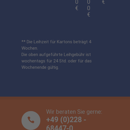
0
0
€
€
0
€
** Die Leihzeit für Kartons beträgt 4
Wochen.
Die oben aufgeführte Leihgebühr ist
wochentags für 24 Std. oder für das
Wochenende gültig.
Wir beraten Sie gerne:
+49 (0)228 -
68447-0