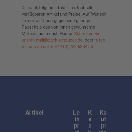
Die nachfolgende Tabelle enthält alle
verfügbaren Artikel und Preise. Auf Wunsch
liefern wir Ihnen gegen eine geringe
Pauschale das von Ihnen gewünschte
Material auch nach Hause.
Schreiben Sie
uns
an mail@zack-umzuege.de
, oder
rufen
Sie uns an unter +49 (0) 228 68447 0.
Artikel
Le
K
Ka
ih
a
uf
pr
u
pr