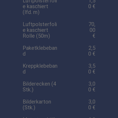
Luftpolsterfoli
1,5
e kaschiert
0 €
(lfd. m)
Luftpolsterfoli
70,
e kaschiert
00
Rolle (50m)
€
Paketklebeban
2,5
d
0 €
Kreppklebeban
3,5
d
0 €
Bilderecken (4
3,0
Stk.)
0 €
Bilderkarton
3,0
(Stk.)
0 €