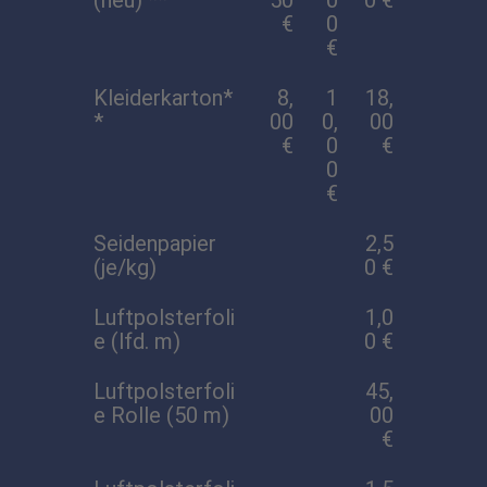
(neu) **
50
0
0 €
€
0
€
Kleiderkarton*
8,
1
18,
*
00
0,
00
€
0
€
0
€
Seidenpapier
2,5
(je/kg)
0 €
Luftpolsterfoli
1,0
e (lfd. m)
0 €
Luftpolsterfoli
45,
e Rolle (50 m)
00
€