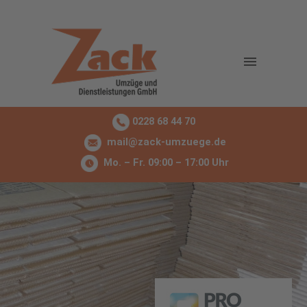
0228 68 44 70
mail@zack-umzuege.de
Mo. – Fr. 09:00 – 17:00 Uhr