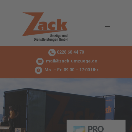
0228 68 44 70
mail@zack-umzuege.de
Mo. – Fr. 09:00 – 17:00 Uhr